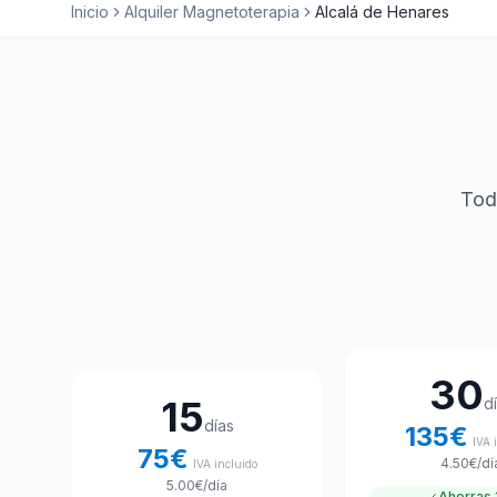
Inicio
Alquiler Magnetoterapia
Alcalá de Henares
Tod
Elige tu plan de alquiler
30
15
d
días
135
€
IVA 
75
€
4.50
€
/dí
IVA incluido
5.00
€
/día
Ahorras