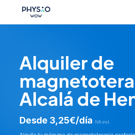
Saltar al contenido principal
Physio WOW
Alquiler de
magnetotera
Alcalá de He
Desde 3,25€/día
IVA incl.
Alquila tu máquina de magnetoterapia profesio