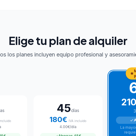
Elige tu plan de alquiler
os los planes incluyen equipo profesional y asesorami
21
45
ías
días
3
180
€
A
incluido
IVA incluido
a
4.00
€
/día
La mayor
requie
15€
Ahorras
45€