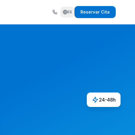
Reservar Cita
ES
24-48h