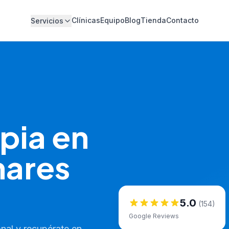
Clínicas
Equipo
Blog
Tienda
Contacto
Servicios
pia en
nares
5.0
(154)
Google Reviews
nal y recupérate en