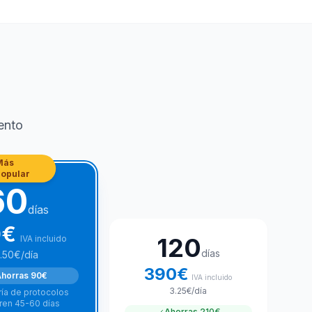
ento
Más
popular
60
días
0
€
120
IVA incluido
días
.50
€
/día
390
€
horras
90€
IVA incluido
3.25
€
/día
ía de protocolos
ren 45-60 días
Ahorras
210€