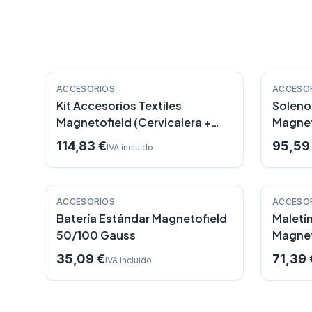
Destacado
Destac
ACCESORIOS
ACCESO
Kit Accesorios Textiles
Soleno
Magnetofield (Cervicalera +
Magnet
Riñonera + Triple Uso)
114,83 €
95,59
IVA incluido
ACCESORIOS
ACCESO
Batería Estándar Magnetofield
Maletí
50/100 Gauss
Magnet
35,09 €
71,39 
IVA incluido