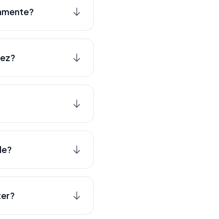
tamente?
vez?
le?
ter?