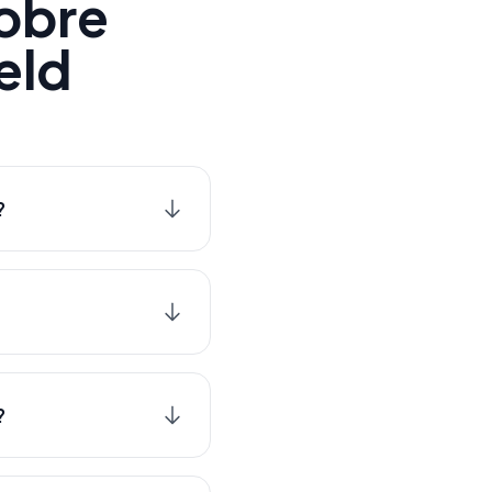
obre
eld
?
?