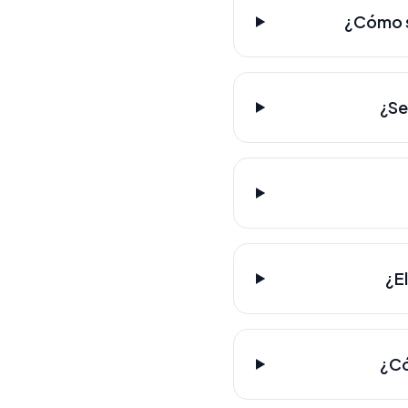
¿Cómo s
¿Se
¿E
¿Có