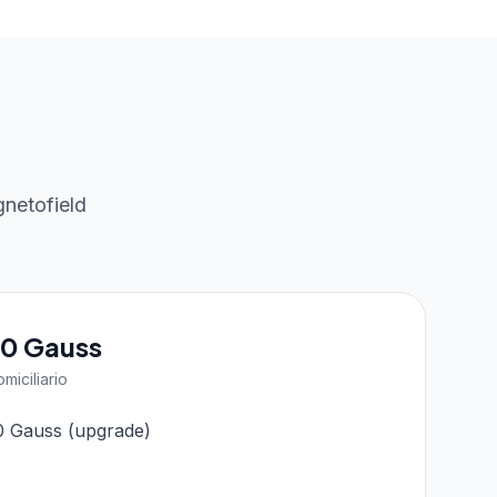
netofield
50 Gauss
miciliario
00 Gauss (upgrade)