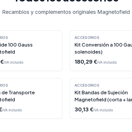
Recambios y complementos originales Magnetofield
ado
Destacado
RIOS
ACCESORIOS
ide 100 Gauss
Kit Conversión a 100 Ga
ofield
solenoides)
 €
180,29 €
IVA incluido
IVA incluido
RIOS
ACCESORIOS
n de Transporte
Kit Bandas de Sujeción
ofield
Magnetofield (corta + la
€
30,13 €
IVA incluido
IVA incluido