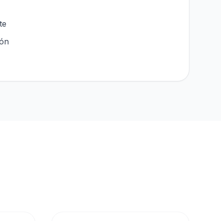
te
ión