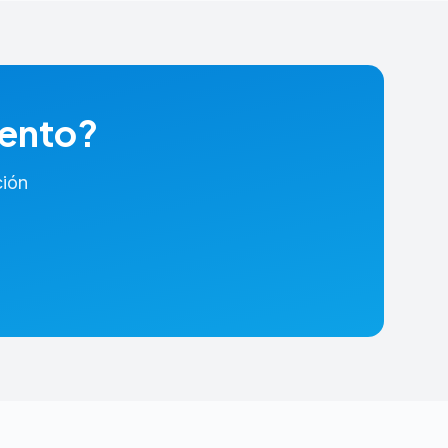
iento?
ción