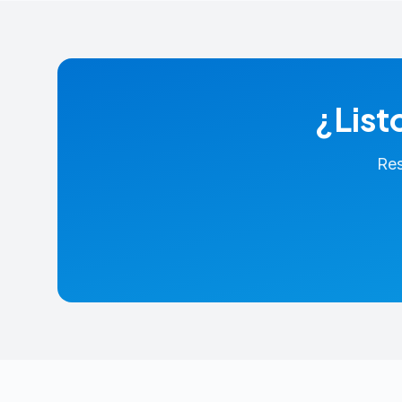
¿List
Res