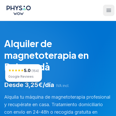
Saltar al contenido principal
Physio WOW
Ope
Alquiler de
magnetoterapia en
Puigcerdà
5.0
(154)
Google Reviews
Desde 3,25€/día
IVA incl.
Alquila tu máquina de magnetoterapia profesional
y recupérate en casa. Tratamiento domiciliario
con envío en 24-48h o recogida gratuita en