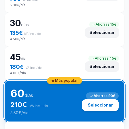
5.00
€
/día
30
días
Ahorras
15€
135
€
Seleccionar
IVA incluido
4.50
€
/día
45
días
Ahorras
45€
180
€
Seleccionar
IVA incluido
4.00
€
/día
Más popular
60
días
Ahorras
90€
210
€
Seleccionar
IVA incluido
3.50
€
/día