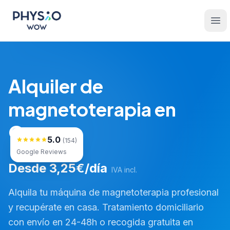
Saltar al contenido principal
Physio WOW
Ope
Alquiler de
magnetoterapia en
Osona
5.0
(154)
Google Reviews
Desde 3,25€/día
IVA incl.
Alquila tu máquina de magnetoterapia profesional
y recupérate en casa. Tratamiento domiciliario
con envío en 24-48h o recogida gratuita en