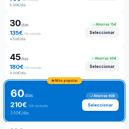
5.00
€
/día
30
días
Ahorras
15€
135
€
Seleccionar
IVA incluido
4.50
€
/día
45
días
Ahorras
45€
180
€
Seleccionar
IVA incluido
4.00
€
/día
Más popular
60
días
Ahorras
90€
210
€
Seleccionar
IVA incluido
3.50
€
/día