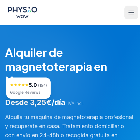
Saltar al contenido principal
Physio WOW
Ope
Alquiler de
magnetoterapia en
Navarra
5.0
(154)
Google Reviews
Desde 3,25€/día
IVA incl.
Alquila tu máquina de magnetoterapia profesional
y recupérate en casa. Tratamiento domiciliario
con envío en 24-48h o recogida gratuita en