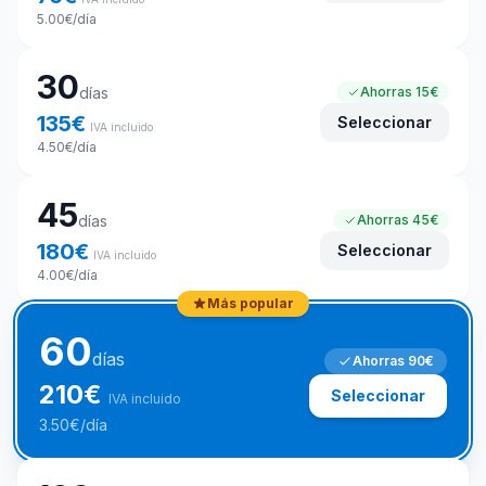
5.00
€
/día
30
días
Ahorras
15€
135
€
Seleccionar
IVA incluido
4.50
€
/día
45
días
Ahorras
45€
180
€
Seleccionar
IVA incluido
4.00
€
/día
Más popular
60
días
Ahorras
90€
210
€
Seleccionar
IVA incluido
3.50
€
/día