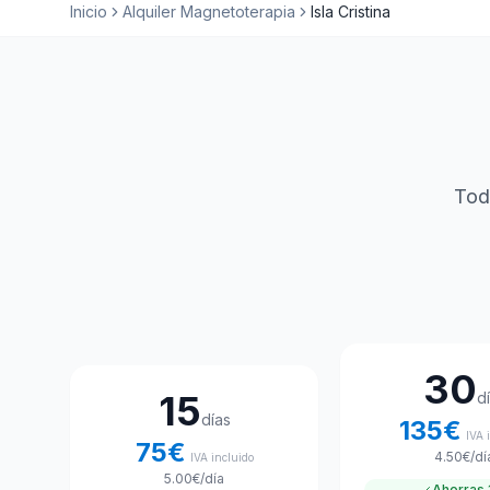
Inicio
Alquiler Magnetoterapia
Isla Cristina
Tod
Elige tu plan de alquiler
30
15
d
días
135
€
IVA 
75
€
4.50
€
/dí
IVA incluido
5.00
€
/día
Ahorras