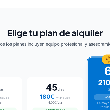
Elige tu plan de alquiler
os los planes incluyen equipo profesional y asesorami
21
45
ías
días
3
180
€
A
incluido
IVA incluido
a
4.00
€
/día
La mayor
requie
15€
Ahorras
45€