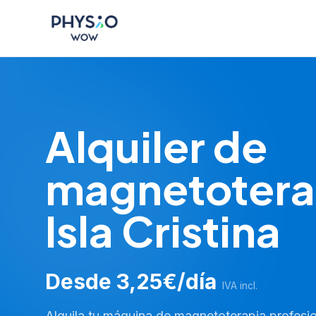
Saltar al contenido principal
Physio WOW
Alquiler de
magnetotera
Isla Cristina
Desde 3,25€/día
IVA incl.
Alquila tu máquina de magnetoterapia profesio