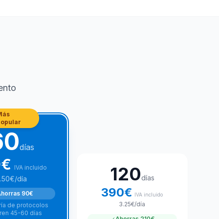
ento
Más
popular
60
días
0
€
120
IVA incluido
días
.50
€
/día
390
€
horras
90€
IVA incluido
3.25
€
/día
ía de protocolos
ren 45-60 días
Ahorras
210€