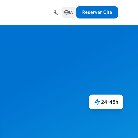
Reservar Cita
ES
24-48h