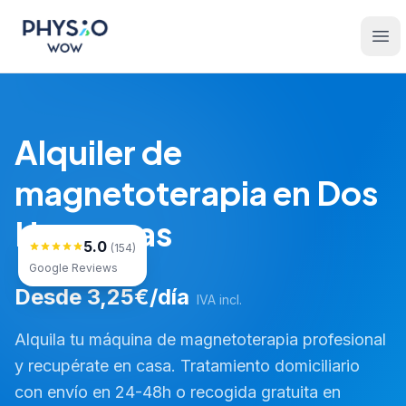
Saltar al contenido principal
Physio WOW
Ope
Alquiler de
magnetoterapia en Dos
Hermanas
5.0
(154)
Google Reviews
Desde 3,25€/día
IVA incl.
Alquila tu máquina de magnetoterapia profesional
y recupérate en casa. Tratamiento domiciliario
con envío en 24-48h o recogida gratuita en