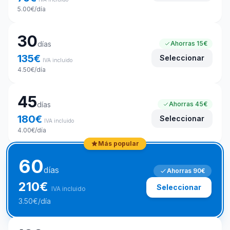
5.00
€
/día
30
días
Ahorras
15€
135
€
Seleccionar
IVA incluido
4.50
€
/día
45
días
Ahorras
45€
180
€
Seleccionar
IVA incluido
4.00
€
/día
Más popular
60
días
Ahorras
90€
210
€
Seleccionar
IVA incluido
3.50
€
/día