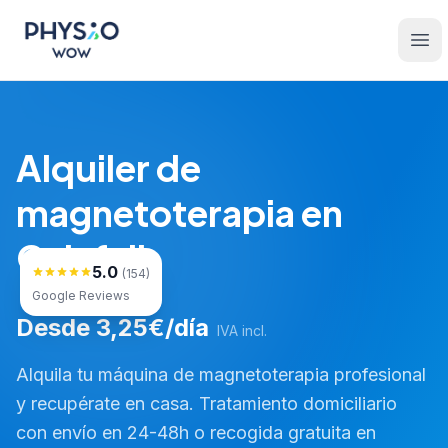
Saltar al contenido principal
Physio WOW
Ope
Alquiler de
magnetoterapia en
Calafell
5.0
(154)
Google Reviews
Desde 3,25€/día
IVA incl.
Alquila tu máquina de magnetoterapia profesional
y recupérate en casa. Tratamiento domiciliario
con envío en 24-48h o recogida gratuita en