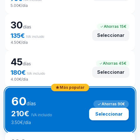
5.00
€
/día
30
días
Ahorras
15€
135
€
Seleccionar
IVA incluido
4.50
€
/día
45
días
Ahorras
45€
180
€
Seleccionar
IVA incluido
4.00
€
/día
Más popular
60
días
Ahorras
90€
210
€
Seleccionar
IVA incluido
3.50
€
/día