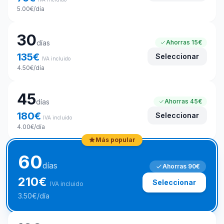
5.00
€
/día
30
días
Ahorras
15€
135
€
Seleccionar
IVA incluido
4.50
€
/día
45
días
Ahorras
45€
180
€
Seleccionar
IVA incluido
4.00
€
/día
Más popular
60
días
Ahorras
90€
210
€
Seleccionar
IVA incluido
3.50
€
/día