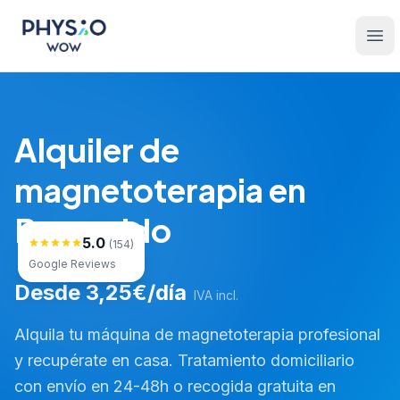
Saltar al contenido principal
Physio WOW
Ope
Alquiler de
magnetoterapia en
Baracaldo
5.0
(154)
Google Reviews
Desde 3,25€/día
IVA incl.
Alquila tu máquina de magnetoterapia profesional
y recupérate en casa. Tratamiento domiciliario
con envío en 24-48h o recogida gratuita en