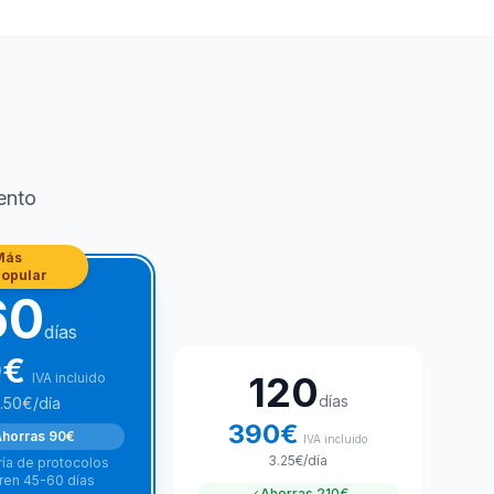
ento
Más
popular
60
días
0
€
120
IVA incluido
días
.50
€
/día
390
€
horras
90€
IVA incluido
3.25
€
/día
ía de protocolos
ren 45-60 días
Ahorras
210€