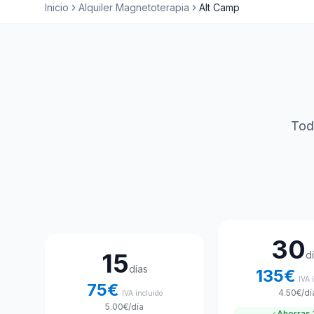
Inicio
Alquiler Magnetoterapia
Alt Camp
Tod
Elige tu plan de alquiler
30
15
d
días
135
€
IVA 
75
€
4.50
€
/dí
IVA incluido
5.00
€
/día
Ahorras