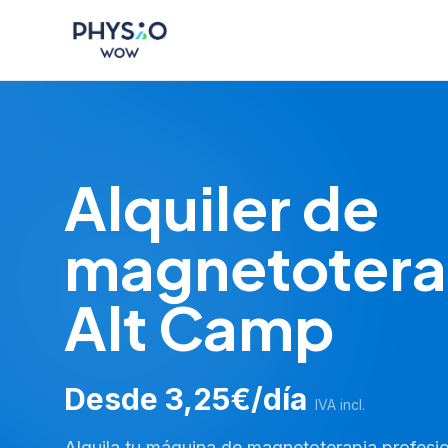
Saltar al contenido principal
Physio WOW
Alquiler de
magnetotera
Alt Camp
Desde 3,25€/día
IVA incl.
Alquila tu máquina de magnetoterapia profesio