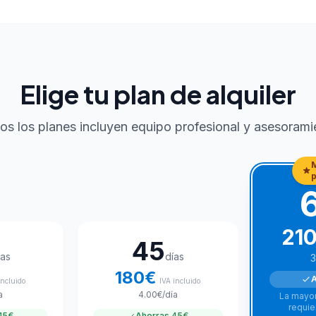
Elige tu plan de alquiler
os los planes incluyen equipo profesional y asesorami
21
45
ías
días
3
180
€
A
incluido
IVA incluido
a
4.00
€
/día
La mayor
requie
15€
Ahorras
45€