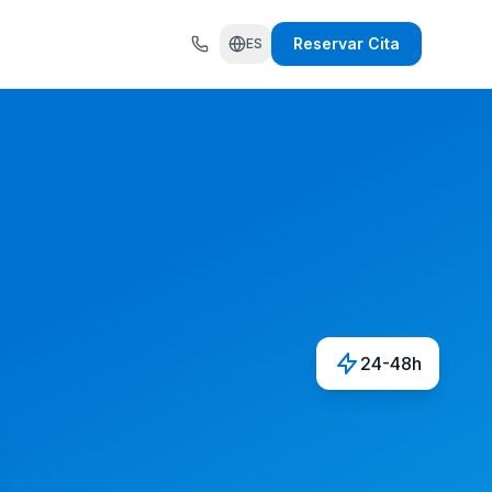
Reservar Cita
ES
24-48h