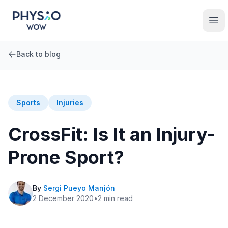
Skip to main content
Physio WOW
Ope
Back to blog
Sports
Injuries
CrossFit: Is It an Injury-
Prone Sport?
By
Sergi Pueyo Manjón
2 December 2020
•
2
min read