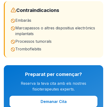
Contraindicacions
Embaràs
Marcapassos o altres dispositius electrònics
implantats
Processos tumorals
Tromboflebitis
Preparat per començar?
Reserva la teva cita amb els nostres
fisioterapeutes experts.
Demanar Cita