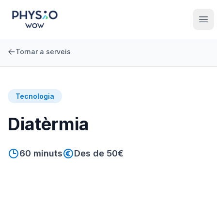
Saltar al contingut principal
Physio WOW
Ope
Tornar a serveis
Tecnologia
Diatèrmia
60
minuts
Des de 50€