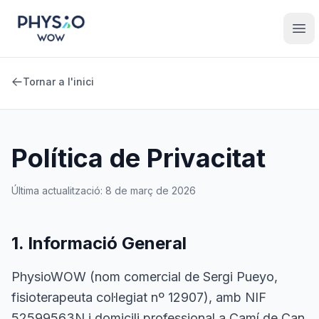
Saltar al contingut principal
Physio WOW
Ope
Tornar a l'inici
Política de Privacitat
Última actualització: 8 de març de 2026
1. Informació General
PhysioWOW (nom comercial de Sergi Pueyo,
fisioterapeuta col·legiat nº 12907), amb NIF
52599563N i domicili professional a Camí de Can