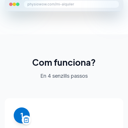
physiowow.com/mi-alquiler
Com funciona?
En 4 senzills passos
1