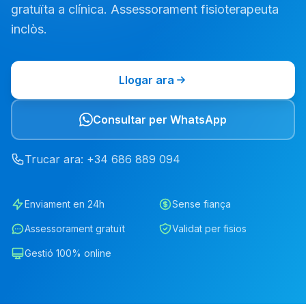
gratuïta a clínica. Assessorament fisioterapeuta
inclòs.
Llogar ara
Consultar per WhatsApp
Trucar ara
: +34
686
889
094
Enviament en 24h
Sense fiança
Assessorament gratuït
Validat per fisios
Gestió 100% online