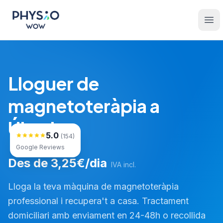
Saltar al contingut principal
Physio WOW
Ope
Lloguer de
magnetoteràpia a
Úbeda
5.0
(154)
Google Reviews
Des de 3,25€/dia
IVA incl.
Lloga la teva màquina de magnetoteràpia
professional i recupera't a casa. Tractament
domiciliari amb enviament en 24-48h o recollida