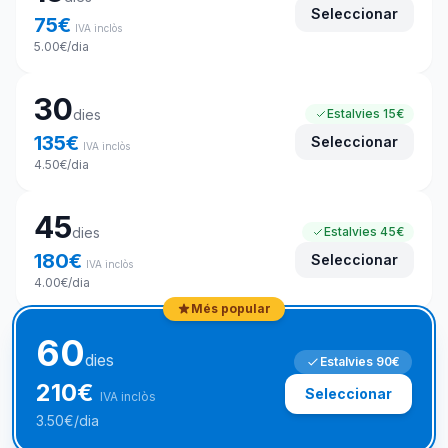
Seleccionar
75
€
IVA inclòs
5.00
€
/dia
30
dies
Estalvies
15€
135
€
Seleccionar
IVA inclòs
4.50
€
/dia
45
dies
Estalvies
45€
180
€
Seleccionar
IVA inclòs
4.00
€
/dia
Més popular
60
dies
Estalvies
90€
210
€
Seleccionar
IVA inclòs
3.50
€
/dia