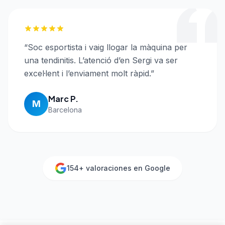
“
Soc esportista i vaig llogar la màquina per
una tendinitis. L’atenció d’en Sergi va ser
excel·lent i l’enviament molt ràpid.
”
Marc P.
M
Barcelona
154
+ valoraciones en Google