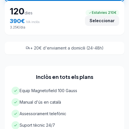
120
dies
Estalvies
210€
390
€
Seleccionar
IVA inclòs
3.25
€
/dia
+ 20€ d'enviament a domicili (24-48h)
Inclòs en tots els plans
Equip Magnetofield 100 Gauss
Manual d'ús en català
Assessorament telefònic
Suport tècnic 24/7