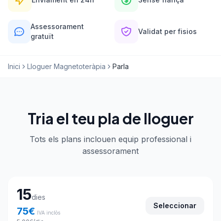
Assessorament
Validat per fisios
gratuït
Inici
Lloguer Magnetoteràpia
Parla
Tria el teu pla de lloguer
Tots els plans inclouen equip professional i
assessorament
Tria el teu pla de lloguer
15
dies
Seleccionar
75
€
IVA inclòs