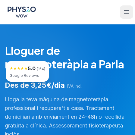
Saltar al contingut principal
Physio WOW
Ope
Lloguer de
magnetoteràpia a Parla
5.0
(154)
Google Reviews
Des de 3,25€/dia
IVA incl.
Lloga la teva màquina de magnetoteràpia
professional i recupera't a casa. Tractament
domiciliari amb enviament en 24-48h o recollida
gratuïta a clínica. Assessorament fisioterapeuta
inclòs.