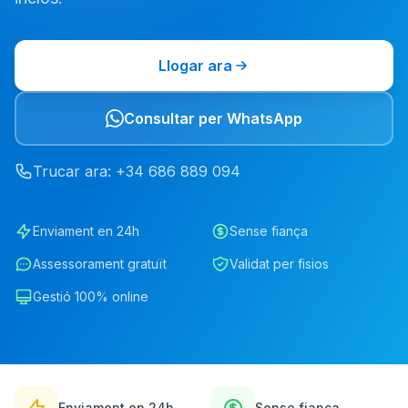
Llogar ara
Consultar per WhatsApp
Trucar ara
: +34
686
889
094
Enviament en 24h
Sense fiança
Assessorament gratuït
Validat per fisios
Gestió 100% online
Enviament en 24h
Sense fiança