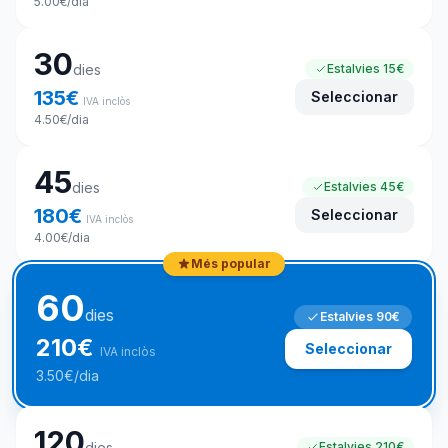
5.00
€
/dia
30
dies
Estalvies
15€
135
€
Seleccionar
IVA inclòs
4.50
€
/dia
45
dies
Estalvies
45€
180
€
Seleccionar
IVA inclòs
4.00
€
/dia
Més popular
60
dies
Estalvies
90€
210
€
Seleccionar
IVA inclòs
3.50
€
/dia
120
dies
Estalvies
210€