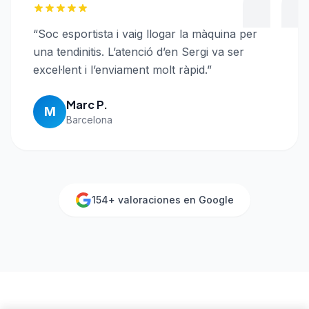
“
Soc esportista i vaig llogar la màquina per
una tendinitis. L’atenció d’en Sergi va ser
excel·lent i l’enviament molt ràpid.
”
Marc P.
M
Barcelona
154
+ valoraciones en Google