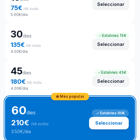
Seleccionar
75
€
IVA inclòs
5.00
€
/dia
30
dies
Estalvies
15€
135
€
Seleccionar
IVA inclòs
4.50
€
/dia
45
dies
Estalvies
45€
180
€
Seleccionar
IVA inclòs
4.00
€
/dia
Més popular
60
dies
Estalvies
90€
210
€
Seleccionar
IVA inclòs
3.50
€
/dia