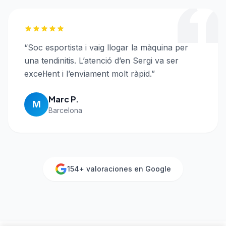
“
Soc esportista i vaig llogar la màquina per
una tendinitis. L’atenció d’en Sergi va ser
excel·lent i l’enviament molt ràpid.
”
Marc P.
M
Barcelona
154
+ valoraciones en Google