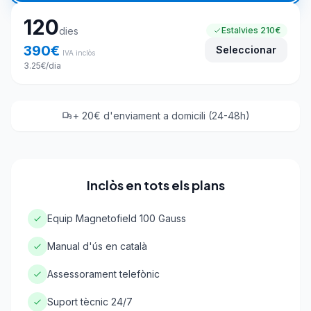
120
dies
Estalvies
210€
390
€
Seleccionar
IVA inclòs
3.25
€
/dia
+ 20€ d'enviament a domicili (24-48h)
Inclòs en tots els plans
Equip Magnetofield 100 Gauss
Manual d'ús en català
Assessorament telefònic
Suport tècnic 24/7