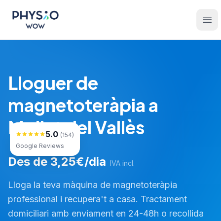
Saltar al contingut principal
Physio WOW
Ope
Lloguer de
magnetoteràpia a
Mollet del Vallès
5.0
(154)
Google Reviews
Des de 3,25€/dia
IVA incl.
Lloga la teva màquina de magnetoteràpia
professional i recupera't a casa. Tractament
domiciliari amb enviament en 24-48h o recollida