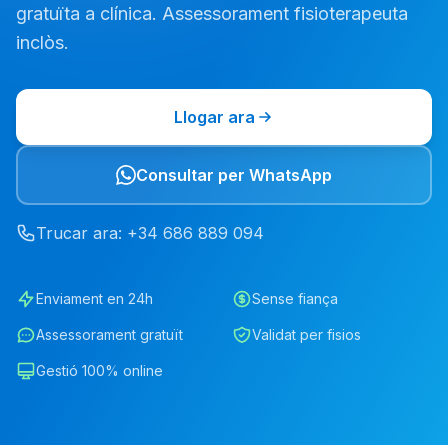
gratuïta a clínica. Assessorament fisioterapeuta
inclòs.
Llogar ara
Consultar per WhatsApp
Trucar ara
: +34
686
889
094
Enviament en 24h
Sense fiança
Assessorament gratuït
Validat per fisios
Gestió 100% online