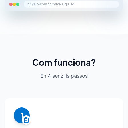
physiowow.com/mi-alquiler
Com funciona?
En 4 senzills passos
1