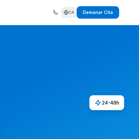
Demanar Cita
CA
24-48h