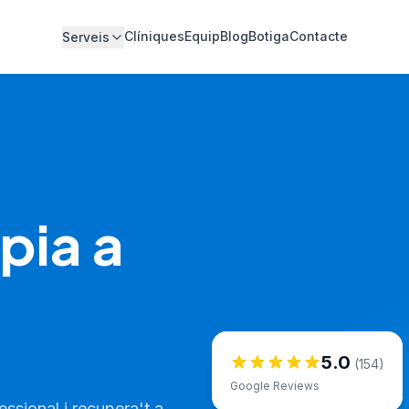
Clíniques
Equip
Blog
Botiga
Contacte
Serveis
pia a
5.0
(154)
Google Reviews
ssional i recupera't a