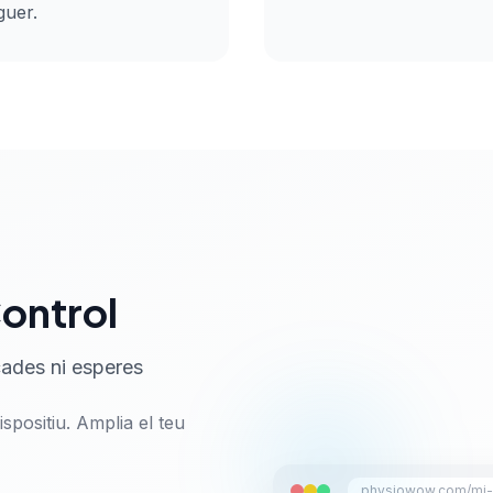
oguer.
Control
cades ni esperes
spositiu. Amplia el teu
physiowow.com/mi-a