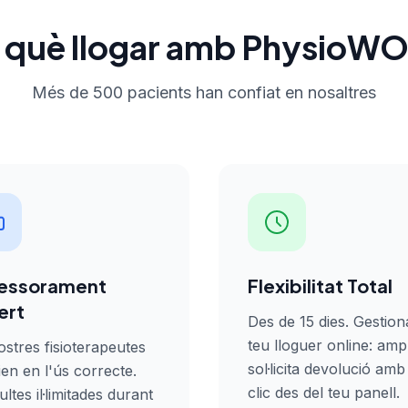
r què llogar amb PhysioW
Més de 500 pacients han confiat en nosaltres
essorament
Flexibilitat Total
ert
Des de 15 dies. Gestion
teu lloguer online: amp
ostres fisioterapeutes
sol·licita devolució amb
ien en l'ús correcte.
clic des del teu panell.
ltes il·limitades durant