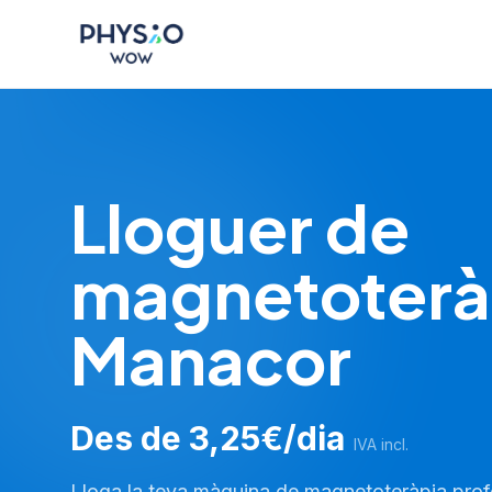
Saltar al contingut principal
Physio WOW
Lloguer de
magnetoterà
Manacor
Des de 3,25€/dia
IVA incl.
Lloga la teva màquina de magnetoteràpia profe