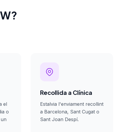
OW?
Recollida a Clínica
a el
Estalvia l'enviament recollint
lia o
a Barcelona, Sant Cugat o
 un
Sant Joan Despí.