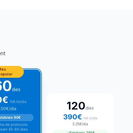
ent
Més
popular
60
dies
0
€
120
IVA inclòs
dies
.50
€
/dia
390
€
stalvies
90€
IVA inclòs
3.25
€
/dia
ria de protocols
ixen 45-60 dies
Estalvies
210€