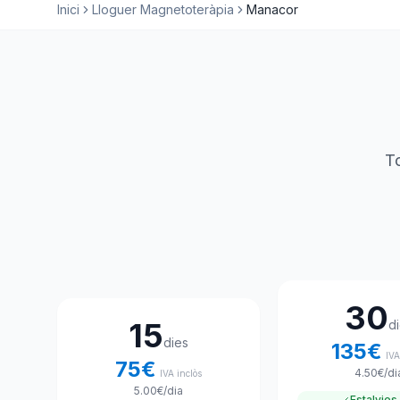
Inici
Lloguer Magnetoteràpia
Manacor
To
Tria el teu pla de lloguer
30
15
d
dies
135
€
IVA
75
€
4.50
€
/di
IVA inclòs
5.00
€
/dia
Estalvies