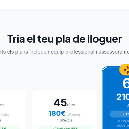
Tria el teu pla de lloguer
ts els plans inclouen equip professional i assessoram
21
45
ies
dies
3
180
€
E
 inclòs
IVA inclòs
a
4.00
€
/dia
La majo
requere
15€
Estalvies
45€