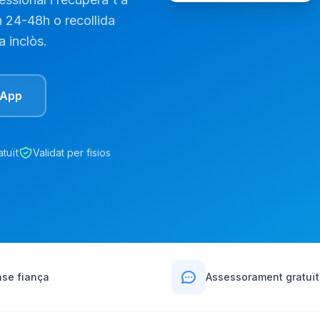
 24-48h o recollida
a inclòs.
sApp
tuït
Validat per fisios
se fiança
Assessorament gratuït