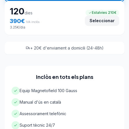
120
dies
Estalvies
210€
390
€
Seleccionar
IVA inclòs
3.25
€
/dia
+ 20€ d'enviament a domicili (24-48h)
Inclòs en tots els plans
Equip Magnetofield 100 Gauss
Manual d'ús en català
Assessorament telefònic
Suport tècnic 24/7