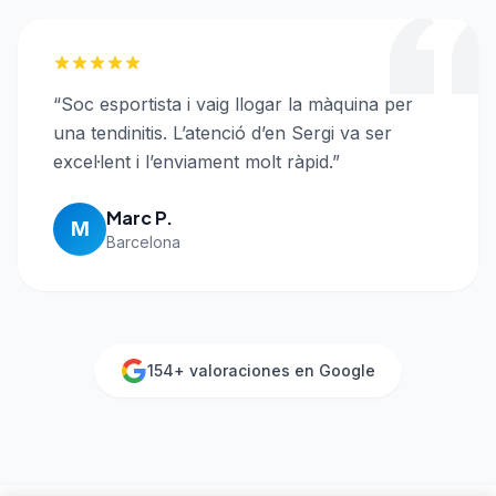
“
Soc esportista i vaig llogar la màquina per
una tendinitis. L’atenció d’en Sergi va ser
excel·lent i l’enviament molt ràpid.
”
Marc P.
M
Barcelona
154
+ valoraciones en Google