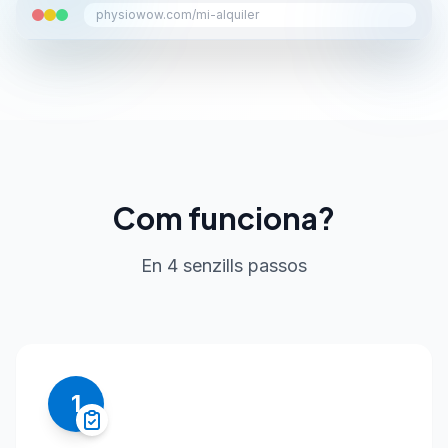
physiowow.com/mi-alquiler
Com funciona?
En 4 senzills passos
1