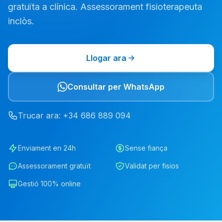
gratuïta a clínica. Assessorament fisioterapeuta
inclòs.
Llogar ara
Consultar per WhatsApp
Trucar ara
: +34
686
889
094
Enviament en 24h
Sense fiança
Assessorament gratuït
Validat per fisios
Gestió 100% online