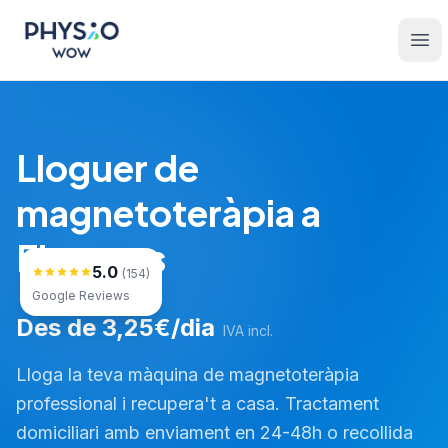
Saltar al contingut principal
Physio WOW
Ope
Lloguer de
magnetoteràpia a
Figueres
5.0
(154)
Google Reviews
Des de 3,25€/dia
IVA incl.
Lloga la teva màquina de magnetoteràpia
professional i recupera't a casa. Tractament
domiciliari amb enviament en 24-48h o recollida