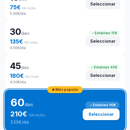
Seleccionar
75
€
IVA inclòs
5.00
€
/dia
30
dies
Estalvies
15€
135
€
Seleccionar
IVA inclòs
4.50
€
/dia
45
dies
Estalvies
45€
180
€
Seleccionar
IVA inclòs
4.00
€
/dia
Més popular
60
dies
Estalvies
90€
210
€
Seleccionar
IVA inclòs
3.50
€
/dia