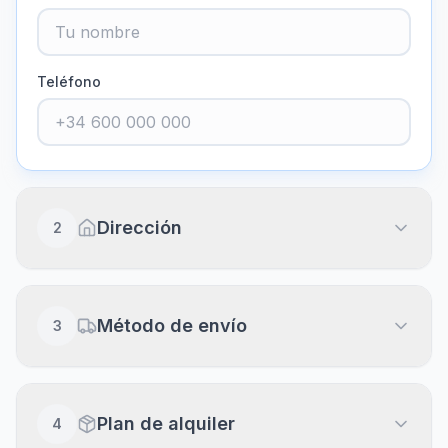
Teléfono
Dirección
2
Dirección completa
Método de envío
3
Piso, puerta, escalera (opcional)
Envío a domicilio
20
€
Plan de alquiler
4
Recibe en 24-48h laborables