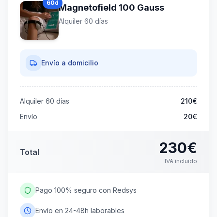
60
d
Magnetofield 100 Gauss
días
Alquiler
60
días
390
€
IVA incluido
3.25
€
/día
Ahorras
210€
Envío a domicilio
Alquiler
60
días
210
€
Envío
20€
230
€
Total
IVA incluido
Pago 100% seguro con Redsys
Envío en 24-48h laborables