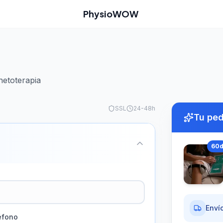
PhysioWOW
netoterapia
SSL
24-48h
Tu pe
60
Envío
éfono