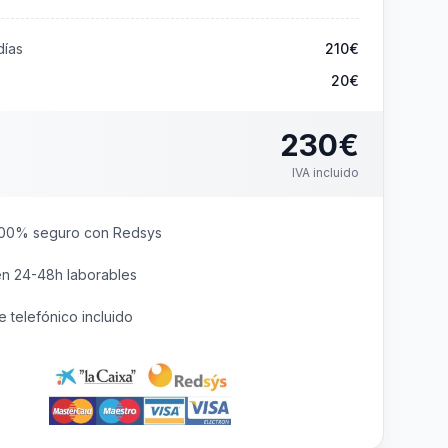
ías
210
€
20€
230
€
IVA incluido
00% seguro con Redsys
en 24-48h laborables
 telefónico incluido