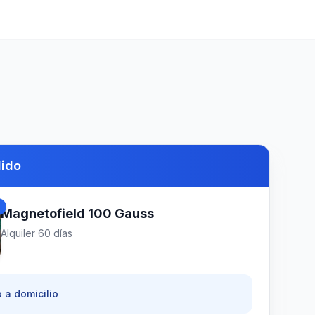
dido
d
Magnetofield 100 Gauss
Alquiler
60
días
 a domicilio