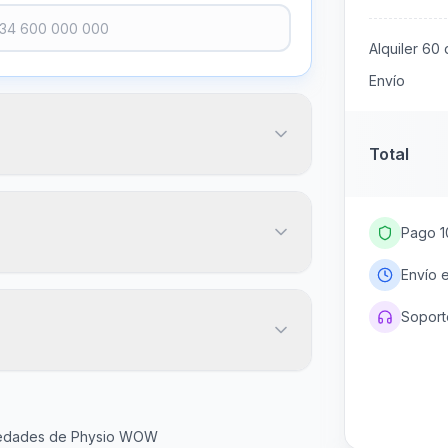
Alquiler
60
d
Envío
Total
Pago 1
Envío 
Soporte
20
€
igo postal
Más popular
45
60
Gratis
ovedades de Physio WOW
días
días