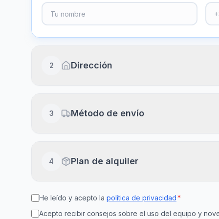
Dirección
2
Dirección completa
Método de envío
3
Piso, puerta, escalera (opcional)
Envío a domicilio
Plan de alquiler
4
Recibe en 24-48h laborables
Ciudad
Cód
He leído y acepto la
política de privacidad
*
15
30
Recogida en clínica
Disponible en el día
Acepto recibir consejos sobre el uso del equipo y n
días
días