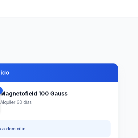
dido
d
Magnetofield 100 Gauss
Alquiler
60
días
 a domicilio