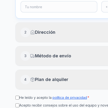
Dirección
2
Dirección completa
Método de envío
3
Piso, puerta, escalera (opcional)
Envío a domicilio
Plan de alquiler
4
Recibe en 24-48h laborables
Ciudad
Cód
He leído y acepto la
política de privacidad
*
15
30
Recogida en clínica
Disponible en el día
Acepto recibir consejos sobre el uso del equipo y n
días
días