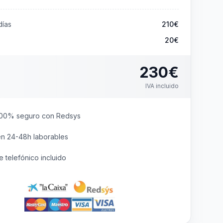
ías
210
€
20€
230
€
IVA incluido
00% seguro con Redsys
en 24-48h laborables
 telefónico incluido