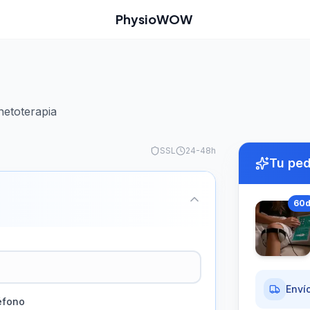
PhysioWOW
netoterapia
SSL
24-48h
Tu pe
60
Envío
éfono