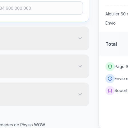
Alquiler
60
d
Envío
Total
Pago 1
Envío 
Soporte
20
€
igo postal
Más popular
45
60
Gratis
ovedades de Physio WOW
días
días