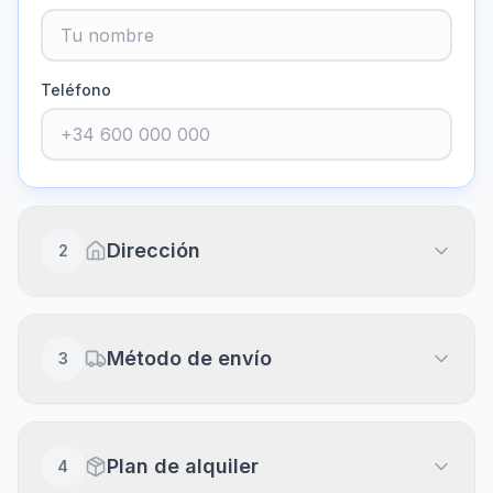
Teléfono
Dirección
2
Dirección completa
Método de envío
3
Piso, puerta, escalera (opcional)
Envío a domicilio
20
€
Plan de alquiler
4
Recibe en 24-48h laborables