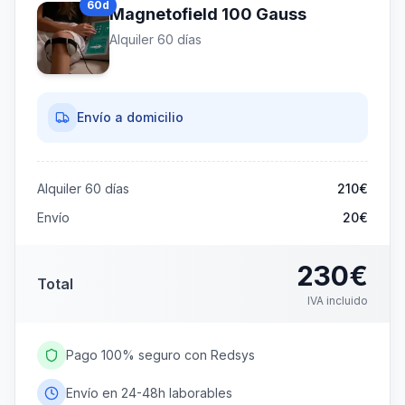
60
d
Magnetofield 100 Gauss
días
Alquiler
60
días
390
€
IVA incluido
3.25
€
/día
Ahorras
210€
Envío a domicilio
Alquiler
60
días
210
€
Envío
20€
230
€
Total
IVA incluido
Pago 100% seguro con Redsys
Envío en 24-48h laborables