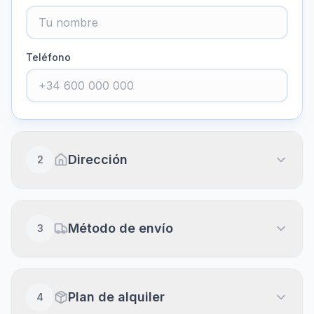
Teléfono
Dirección
2
Dirección completa
Método de envío
3
Piso, puerta, escalera (opcional)
Envío a domicilio
20
€
Plan de alquiler
4
Recibe en 24-48h laborables