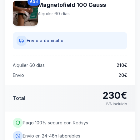
60
d
Magnetofield 100 Gauss
días
Alquiler
60
días
390
€
IVA incluido
3.25
€
/día
Ahorras
210€
Envío a domicilio
Alquiler
60
días
210
€
Envío
20€
230
€
Total
IVA incluido
Pago 100% seguro con Redsys
Envío en 24-48h laborables