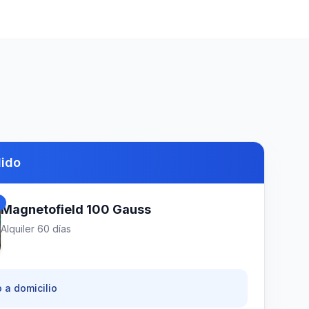
dido
d
Magnetofield 100 Gauss
Alquiler
60
días
 a domicilio