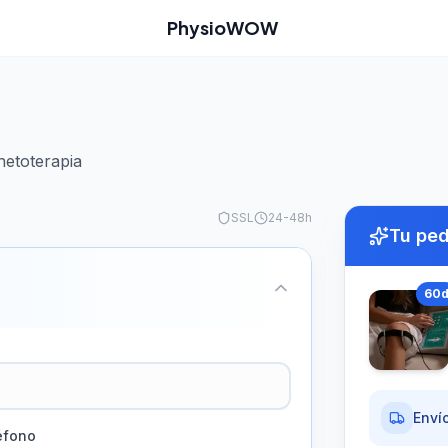
PhysioWOW
netoterapia
SSL
24-48h
Tu pe
60
Envío
éfono