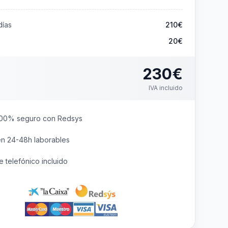
ías
210
€
20€
230
€
IVA incluido
00% seguro con Redsys
en 24-48h laborables
 telefónico incluido