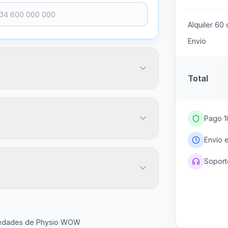
Alquiler
60
d
Envío
Total
Pago 1
Envío 
Soporte
20
€
igo postal
Más popular
45
60
Gratis
ovedades de Physio WOW
días
días