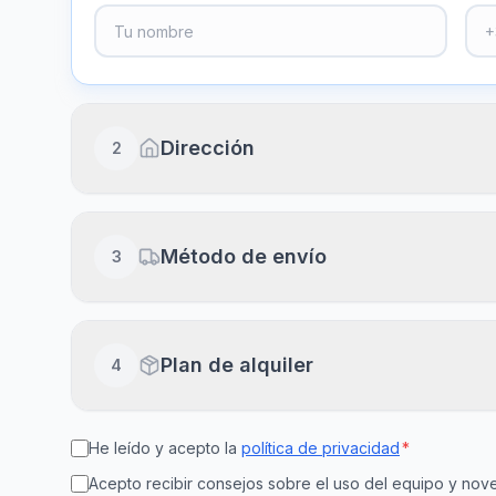
Dirección
2
Dirección completa
Método de envío
3
Piso, puerta, escalera (opcional)
Envío a domicilio
Plan de alquiler
4
Recibe en 24-48h laborables
Ciudad
Cód
He leído y acepto la
política de privacidad
*
15
30
Recogida en clínica
Disponible en el día
Acepto recibir consejos sobre el uso del equipo y n
días
días