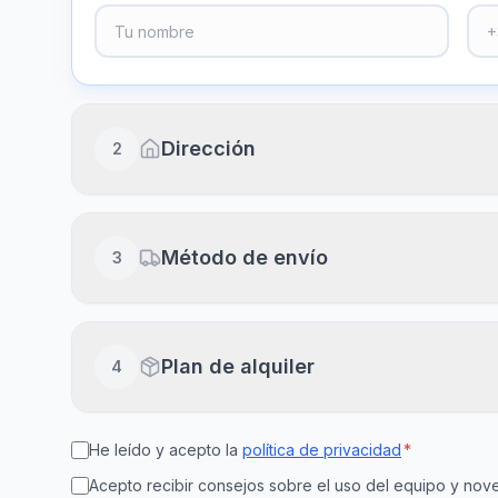
Dirección
2
Dirección completa
Método de envío
3
Piso, puerta, escalera (opcional)
Envío a domicilio
Plan de alquiler
4
Recibe en 24-48h laborables
Ciudad
Cód
He leído y acepto la
política de privacidad
*
15
30
Recogida en clínica
Disponible en el día
Acepto recibir consejos sobre el uso del equipo y n
días
días