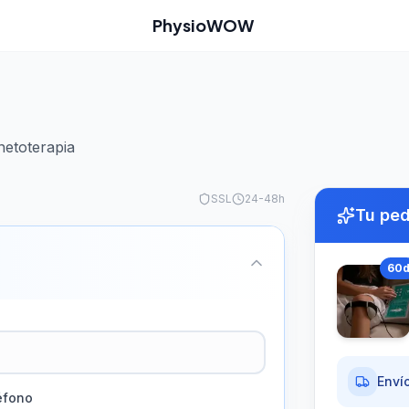
PhysioWOW
netoterapia
SSL
24-48h
Tu pe
60
Envío
éfono