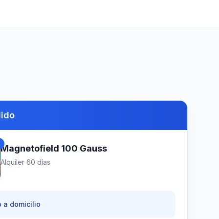
dido
d
Magnetofield 100 Gauss
Alquiler
60
días
 a domicilio