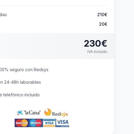
ías
210
€
20€
230
€
IVA incluido
00% seguro con Redsys
en 24-48h laborables
 telefónico incluido