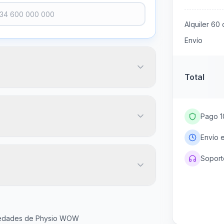
Alquiler
60
d
Envío
Total
Pago 1
Envío 
Soporte
20
€
igo postal
Más popular
45
60
Gratis
ovedades de Physio WOW
días
días