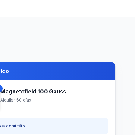
dido
d
Magnetofield 100 Gauss
Alquiler
60
días
 a domicilio