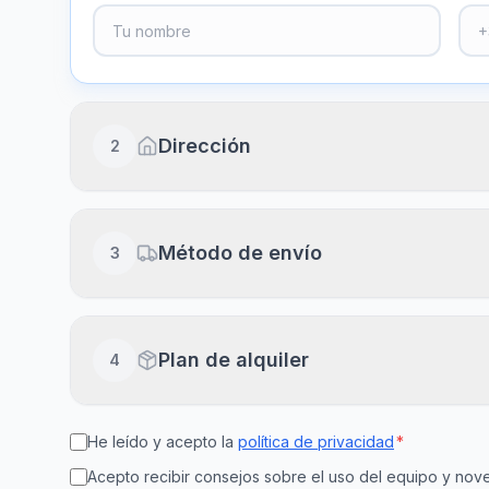
Dirección
2
Dirección completa
Método de envío
3
Piso, puerta, escalera (opcional)
Envío a domicilio
Plan de alquiler
4
Recibe en 24-48h laborables
Ciudad
Cód
He leído y acepto la
política de privacidad
*
15
30
Recogida en clínica
Disponible en el día
Acepto recibir consejos sobre el uso del equipo y n
días
días