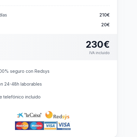
ías
210
€
20€
230
€
IVA incluido
00% seguro con Redsys
en 24-48h laborables
 telefónico incluido