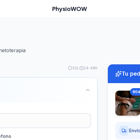
PhysioWOW
netoterapia
SSL
24-48h
Tu pe
60
Envío
éfono