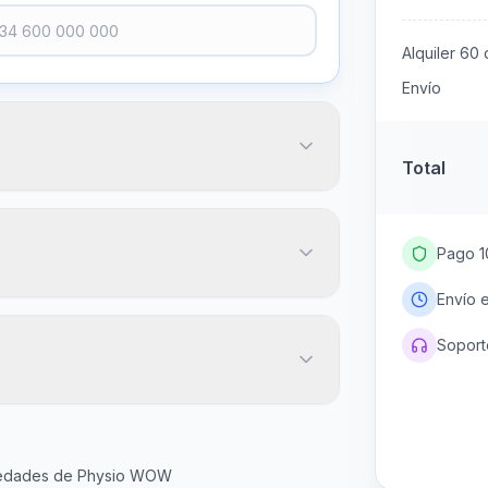
Alquiler
60
d
Envío
Total
Pago 1
Envío 
Soporte
20
€
igo postal
Más popular
45
60
Gratis
ovedades de Physio WOW
días
días