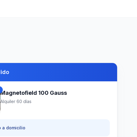
dido
d
Magnetofield 100 Gauss
Alquiler
60
días
 a domicilio