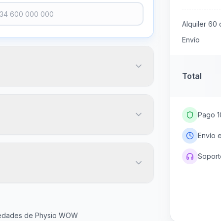
Alquiler
60
d
Envío
Total
Pago 1
Envío 
Soporte
20
€
igo postal
Más popular
45
60
Gratis
ovedades de Physio WOW
días
días