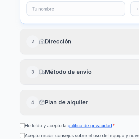
Dirección
2
Dirección completa
Método de envío
3
Piso, puerta, escalera (opcional)
Envío a domicilio
Plan de alquiler
4
Recibe en 24-48h laborables
Ciudad
Cód
He leído y acepto la
política de privacidad
*
15
30
Recogida en clínica
Disponible en el día
Acepto recibir consejos sobre el uso del equipo y n
días
días