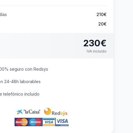
ías
210
€
20€
230
€
IVA incluido
00% seguro con Redsys
en 24-48h laborables
 telefónico incluido