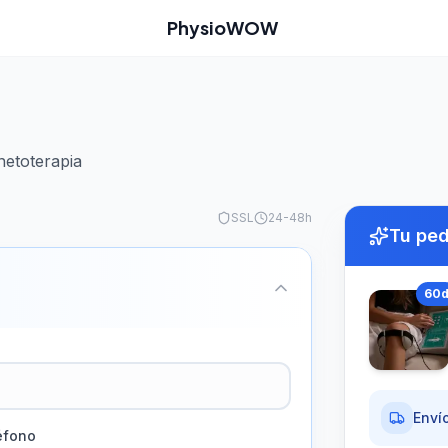
PhysioWOW
netoterapia
SSL
24-48h
Tu pe
60
Envío
éfono