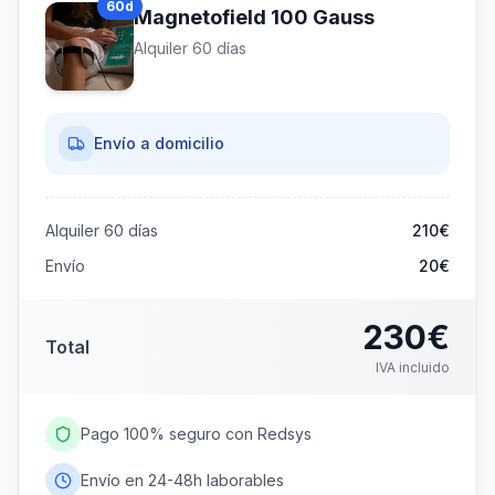
60
d
Magnetofield 100 Gauss
días
Alquiler
60
días
390
€
IVA incluido
3.25
€
/día
Ahorras
210€
Envío a domicilio
Alquiler
60
días
210
€
Envío
20€
230
€
Total
IVA incluido
Pago 100% seguro con Redsys
Envío en 24-48h laborables