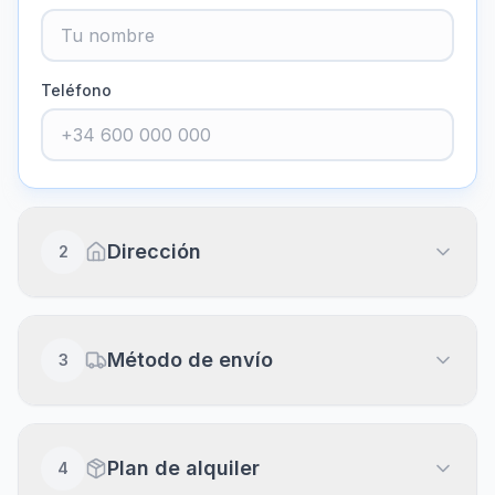
Teléfono
Dirección
2
Dirección completa
Método de envío
3
Piso, puerta, escalera (opcional)
Envío a domicilio
20
€
Plan de alquiler
4
Recibe en 24-48h laborables